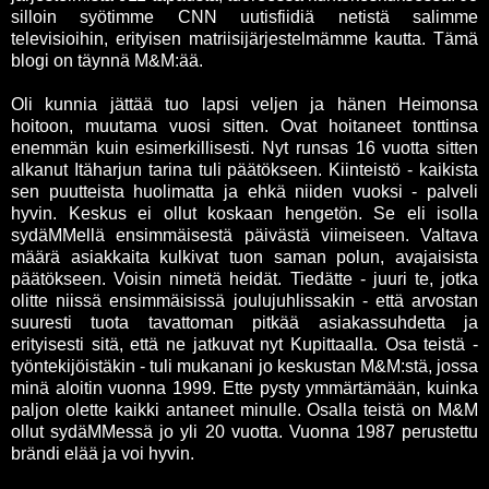
silloin syötimme CNN uutisfiidiä netistä salimme
televisioihin, erityisen matriisijärjestelmämme kautta. Tämä
blogi on täynnä M&M:ää.
Oli kunnia jättää tuo lapsi veljen ja hänen Heimonsa
hoitoon, muutama vuosi sitten. Ovat hoitaneet tonttinsa
enemmän kuin esimerkillisesti. Nyt runsas 16 vuotta sitten
alkanut Itäharjun tarina tuli päätökseen. Kiinteistö - kaikista
sen puutteista huolimatta ja ehkä niiden vuoksi - palveli
hyvin. Keskus ei ollut koskaan hengetön. Se eli isolla
sydäMMellä ensimmäisestä päivästä viimeiseen. Valtava
määrä asiakkaita kulkivat tuon saman polun, avajaisista
päätökseen. Voisin nimetä heidät. Tiedätte - juuri te, jotka
olitte niissä ensimmäisissä joulujuhlissakin - että arvostan
suuresti tuota tavattoman pitkää asiakassuhdetta ja
erityisesti sitä, että ne jatkuvat nyt Kupittaalla. Osa teistä -
työntekijöistäkin - tuli mukanani jo keskustan M&M:stä, jossa
minä aloitin vuonna 1999. Ette pysty ymmärtämään, kuinka
paljon olette kaikki antaneet minulle. Osalla teistä on M&M
ollut sydäMMessä jo yli 20 vuotta. Vuonna 1987 perustettu
brändi elää ja voi hyvin.