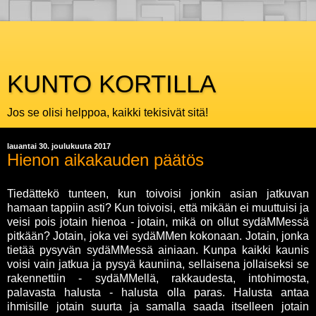
KUNTO KORTILLA
Jos se olisi helppoa, kaikki tekisivät sitä!
lauantai 30. joulukuuta 2017
Hienon aikakauden päätös
Tiedättekö tunteen, kun toivoisi jonkin asian jatkuvan
hamaan tappiin asti? Kun toivoisi, että mikään ei muuttuisi ja
veisi pois jotain hienoa - jotain, mikä on ollut sydäMMessä
pitkään? Jotain, joka vei sydäMMen kokonaan. Jotain, jonka
tietää pysyvän sydäMMessä ainiaan. Kunpa kaikki kaunis
voisi vain jatkua ja pysyä kauniina, sellaisena jollaiseksi se
rakennettiin - sydäMMellä, rakkaudesta, intohimosta,
palavasta halusta - halusta olla paras. Halusta antaa
ihmisille jotain suurta ja samalla saada itselleen jotain